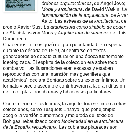
órdenes arquitectónicos
, de Ángel Jove;
Moral y arquitectura
, de David Watkin;
La
humanización de la arquitectura
, de Alvar
Aalto;
Las estrellas de la arquitectura
, del
propio Xavier Sust;
La arquitectura como símbolo de poder
,
de Stanislaus von Moos y
Arquitectura de siempre
, de Lluís
Domènech.
Cuadernos Ínfimos gozó de gran popularidad, en especial
durante la década de 1970, al centrarse en textos
generadores de debate cultural en una época fuertemente
ideologizada. El espíritu de la colección era sobre todo
combativo: “las ilustraciones eran escasas y estaban
reproducidas con una intención más guerrillera que
académica”, declara Bohigas sobre su texto en Ínfimos. Un
formato y precio asequible contribuyeron a la gran difusión
del color plata por librerías y bibliotecas particulares.
Con el cierre de los Ínfimos, la arquitectura se mudó a otras
colecciones, como Tusquets Ensayo, que por ejemplo
acogió la versión aumentada y mejorada del texto de
Bohigas, rebautizado como
Modernidad en la arquitectura
de la España republicana
. Las cubiertas plateadas son