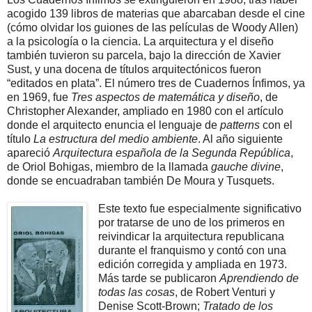
acogido 139 libros de materias que abarcaban desde el cine
(cómo olvidar los guiones de las películas de Woody Allen)
a la psicología o la ciencia. La arquitectura y el diseño
también tuvieron su parcela, bajo la dirección de Xavier
Sust, y una docena de títulos arquitectónicos fueron
“editados en plata”. El número tres de Cuadernos Ínfimos, ya
en 1969, fue
Tres aspectos de matemática y diseño
, de
Christopher Alexander, ampliado en 1980 con el artículo
donde el arquitecto enuncia el lenguaje de
patterns
con el
título
La estructura del medio ambiente
. Al año siguiente
apareció
Arquitectura española de la Segunda República
,
de Oriol Bohigas, miembro de la llamada
gauche divine
,
donde se encuadraban también De Moura y Tusquets.
Este texto fue especialmente significativo
por tratarse de uno de los primeros en
reivindicar la arquitectura republicana
durante el franquismo y contó con una
edición corregida y ampliada en 1973.
Más tarde se publicaron
Aprendiendo de
todas las cosas
, de Robert Venturi y
Denise Scott-Brown;
Tratado de los