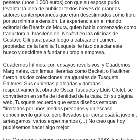
pesetas (unos 1.000 euros) con que su esposa pudo
levantar la idea de publicar textos breves de grandes
autores contemporáneos que eran desestimados como libro
por su mínima extensión. La experiencia en el mundo
editorial de Beatriz de Moura, quien había comenzado como
traductora al brasileño del
Neufert
en las oficinas de
Gustavo Gili para pasar luego a trabajar en Lumen,
propiedad de la familia Tusquets, le hizo detectar este
hueco y decidirse a fundar su propia empresa.
Cuadernos Ínfimos, con ensayos revulsivos, y Cuadernos
Marginales, con firmas literarias como Beckett o Faulkner,
fueron las dos colecciones inaugurales de Tusquets
Editores. Sus cubiertas plateadas y doradas
respectivamente, obra de Óscar Tusquets y Lluís Clotet, se
convirtieron en seña de identidad de la casa. En su página
web, Tusquets recuerda que estos diseños estaban
“limitados por unos medios precarios y un escaso
conocimiento gráfico, pero llevados por cierta osadía juvenil,
arriesgamos varios experimentos (…) No creo que hoy
pudiésemos hacer algo mejor.”
Los Cuadernos Ínfimos se extinguieron en 1988, tras haber