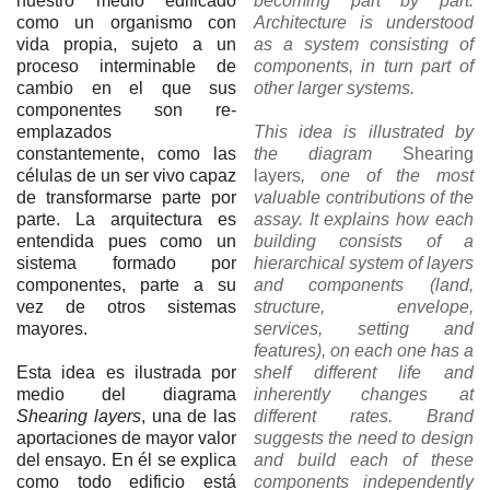
nuestro medio edificado
becoming part by part.
como un organismo con
Architecture is understood
vida propia, sujeto a un
as a system consisting of
proceso interminable de
components, in turn part of
cambio en el que sus
other larger systems.
componentes son re-
emplazados
This idea is illustrated by
constantemente, como las
the diagram
Shearing
células de un ser vivo capaz
layers
, one of the most
de transformarse parte por
valuable contributions of the
parte. La arquitectura es
assay. It explains how each
entendida pues como un
building consists of a
sistema formado por
hierarchical system of layers
componentes, parte a su
and components (land,
vez de otros sistemas
structure, envelope,
mayores.
services, setting and
features), on each one has a
Esta idea es ilustrada por
shelf different life and
medio del diagrama
inherently changes at
Shearing layers
, una de las
different rates. Brand
aportaciones de mayor valor
suggests the need to design
del ensayo. En él se explica
and build each of these
como todo edificio está
components independently