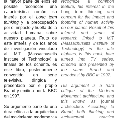
la mayor parte de ellos es
recognize a common
posible reconocer una
feature, his interest in the
característica común, su
Long term thinking
and
interés por el
Long term
concern for the impact and
thinking
y la preocupación
footprint of human activity
por el impacto y huella de la
on our planet. Result of this
actividad humana sobre
interest and years of
nuestro planeta. Fruto de
research linked to MIT
este interés y de los años
(Massachusetts Institute of
de investigación vinculado
Technology) in the late
al MIT (Massachusetts
eighties, is this book, later
Institute of Technology) a
turned into TV series,
finales de los ochenta, es
directed and presented by
este libro, posteriormente
the same Brand and
convertido en serie
broadcast by BBC in 1997.
televisiva, dirigida y
presentada por el propio
His argument is a hard
Brand y emitida por la BBC
critique of the Moderm
en 1997.
Movement architecture and
this known as
journal
Su argumento parte de una
architecture
. According to
dura crítica a la arquitectura
Brand, both thinking and
del movimiento moderno y a
architectural practice