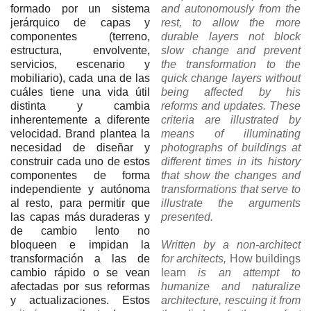
formado por un sistema
and autonomously from the
jerárquico de capas y
rest, to allow the more
componentes (terreno,
durable layers not block
estructura, envolvente,
slow change and prevent
servicios, escenario y
the transformation to the
mobiliario), cada una de las
quick change layers without
cuáles tiene una vida útil
being affected by his
distinta y cambia
reforms and updates. These
inherentemente a diferente
criteria are illustrated by
velocidad. Brand plantea la
means of illuminating
necesidad de diseñar y
photographs of buildings at
construir cada uno de estos
different times in its history
componentes de forma
that show the changes and
independiente y autónoma
transformations that serve to
al resto, para permitir que
illustrate the arguments
las capas más duraderas y
presented.
de cambio lento no
bloqueen e impidan la
Written by a non-architect
transformación a las de
for architects,
How buildings
cambio rápido o se vean
learn
is an attempt to
afectadas por sus reformas
humanize and naturalize
y actualizaciones. Estos
architecture, rescuing it from