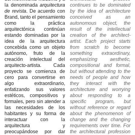
la denominada
arquitectura
continues to be dominated
de revista
. De acuerdo con
by the idea of architecture
Brand, tanto el pensamiento
conceived as an
como la práctica
autonomous object, the
arquitectónica continúan
result of the intellectual
estando dominadas por la
creation of the architect-
idea de la arquitectura
artist. Each project starts
concebida como un objeto
from scratch to become
autónomo, fruto de la
something extraordinary,
creación intelectual del
emphasizing aesthetic,
arquitecto-artista. Cada
compositional and formal,
proyecto se comienza de
but without attending to the
cero para convertirse en
needs of people and how
algo extraordinario,
they interact with the
enfatizando sus valores
architecture and worrying
estéticos, compositivos y
about responding to a
formales, pero sin atender a
specific program, but
las necesidades de los
without reference or regard
habitantes y su forma de
about the phenomenon of
interactuar con la
change and the changing
arquitectura y
requirements over time. For
preocupándose por dar
the architectural profession