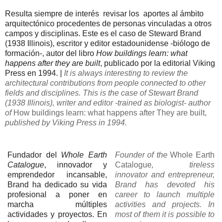
Resulta siempre de interés revisar los aportes al ámbito
arquitectónico procedentes de personas vinculadas a otros
campos y disciplinas. Este es el caso de Steward Brand
(1938 Illinois), escritor y editor estadounidense -biólogo de
formación-, autor del libro
How buildings learn: what
happens after they are built
, publicado por la editorial Viking
Press en 1994.
|
It is
always interesting
to
review the
architectural contributions
from
people connected
to other
fields
and disciplines.
This
is the case of
Stewart Brand
(1938
Illinois)
, writer and editor
-
trained as biologist- author
of
How
buildings
learn:
what
happens
after
They
are
built
,
published by
Viking
Press in
1994.
Fundador del
Whole Earth
Founder of the
Whole Earth
Catalogue
, innovador y
Catalogue
, tireless
emprendedor incansable,
innovator and entrepreneur,
Brand ha dedicado su vida
Brand has devoted his
profesional a poner en
career to launch multiple
marcha múltiples
activities and projects. In
actividades y proyectos. En
most of them it is possible to