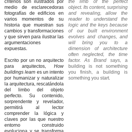
criterios son ilustrados por
the limb of the perfect
medio de esclarecedoras
object. Its content, surprising
fotografías de edificios en
and revealing, allow the
varios momentos de su
reader to understand the
historia que muestran sus
logic and the keys because
cambios y transformaciones
of our built environment
y que sirven para ilustrar las
evolves and changes, and
argumentaciones
will bring you to a
expuestas.
dimension of architecture
often neglected, the time
Escrito por un no arquitecto
factor. As Brand says,
a
para arquitectos,
How
building is not something
buildings learn
es un intento
you finish, a building is
por humanizar y naturalizar
something you start
.
la arquitectura, rescatándola
del limbo del objeto
perfecto. Su contenido,
sorprendente y revelador,
permitirá al lector
comprender la lógica y
claves por las que nuestro
entorno construido
evoluciona y se transforma