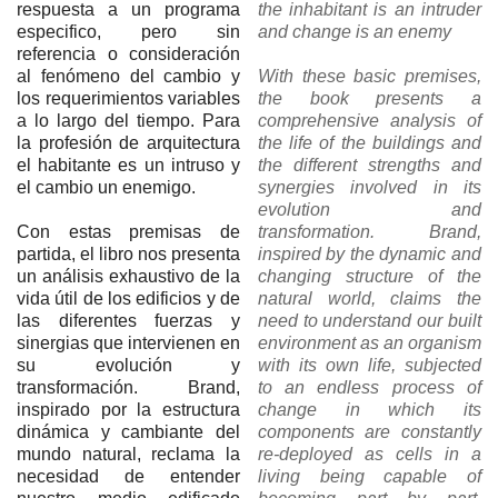
respuesta a un programa
the inhabitant is an intruder
especifico, pero sin
and change is an enemy
referencia o consideración
al fenómeno del cambio y
With these basic premises,
los requerimientos variables
the book presents a
a lo largo del tiempo. Para
comprehensive analysis of
la profesión de arquitectura
the life of the buildings and
el habitante es un intruso y
the different strengths and
el cambio un enemigo.
synergies involved in its
evolution and
Con estas premisas de
transformation. Brand,
partida, el libro nos presenta
inspired by the dynamic and
un análisis exhaustivo de la
changing structure of the
vida útil de los edificios y de
natural world, claims the
las diferentes fuerzas y
need to understand our built
sinergias que intervienen en
environment as an organism
su evolución y
with its own life, subjected
transformación. Brand,
to an endless process of
inspirado por la estructura
change in which its
dinámica y cambiante del
components are constantly
mundo natural, reclama la
re-deployed as cells in a
necesidad de entender
living being capable of