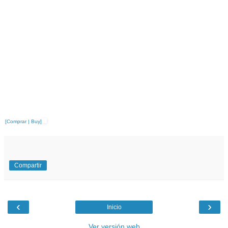
[Comprar | Buy]
Compartir
‹
›
Inicio
Ver versión web