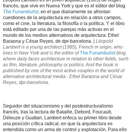
francés, que vive en Nueva York y que es el editor del blog
The Funambulist
, en el que diariamente se afrontan
cuestiones de la arquitectura en relación a otros campos,
como el cine, la literatura, la filosofía o la política. Y el libro
está editado por una de las parejas más activas en el
mundo de los medios alternativos de arquitectura: Ethel
Baraona y César Reyes, de dpr-barcelona. |
Léopold
Lambert
is
a young architect
(1985
),
French in origin,
who
lives in New
York
and is the
editor
of
The
Funambulist
blog
,
where
daily
faces
architecture
in relation
to other fields,
such
as film,
literature
, philosophy
or politics.
And the book
is
published by
one of
the most active couples in
the world
of
alternative architectural media
:
Ethel
Baraona
and
César
Reyes,
dpr
-barcelona
.
Seguidor del situacionismo y del postestructuralismo
francés, tras la lectura de Bataille, Debord, Foucault,
Déleuze y Guattari, Lambert enfoca su primer libro desde
una posición crítica radical, en que la arquitectura es
entendida como un arma de control y explotación. Para ello