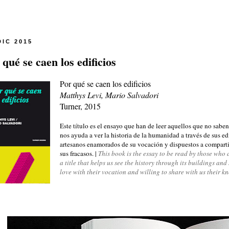
DIC 2015
 qué se caen los edificios
Por qué se caen los edificios
Matthys Levi, Mario Salvadori
Turner, 2015
Este título es el ensayo que han de leer aquellos que no saben
nos ayuda a ver la historia de la humanidad a través de sus edi
artesanos enamorados de su vocación y dispuestos a comparti
sus fracasos. |
This book is the essay to be read by those who
a title that helps us see the history through its buildings an
love with their vocation and willing to share with us their kn