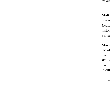
travé
Matt
Stadi
Engin
histo
Salva
Mari
Estad
más d
Why B
carre
la ci
[
Turn