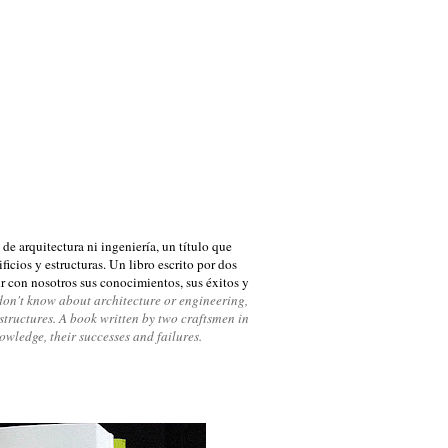
 de arquitectura ni ingeniería, un título que
ficios y estructuras. Un libro escrito por dos
r con nosotros sus conocimientos, sus éxitos y
 don't know about architecture or engineering,
d structures. A book written by two craftsmen in
owledge, their successes and failures.