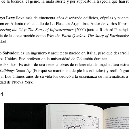
s de la técnica, el genio, la mala suerte y por supuesto la tragedia que han ro
hys Levy
lleva más de cincuenta años diseñando edificios,
cúpulas y puente
um en Atlanta o el estadio de La Plata en Argentina. Autor de varios libros
eering the City: The Story of Infrastructure
(2000) junto a Richard Panchyk,
Why the Earth Quakes. The Story of Earthquak
ria de la construcción como
dori.
o Salvadori
es un ingeniero y arquitecto nacido en Italia, pero que desarroll
os Unidos. Fue profesor en la universidad de Columbia durante
e 50 años. Es autor de una decena obras de referencia de arquitectura estru
uildings Stand Up
(Por qué se mantienen de pie los edificios)
y recibió gra
ra. Los últimos años de su vida los dedicó a la enseñanza de matemáticas a 
udad de Nueva York.
er
]