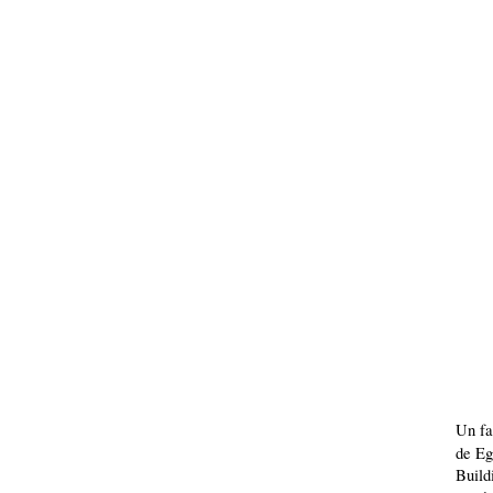
Un fa
de Eg
Build