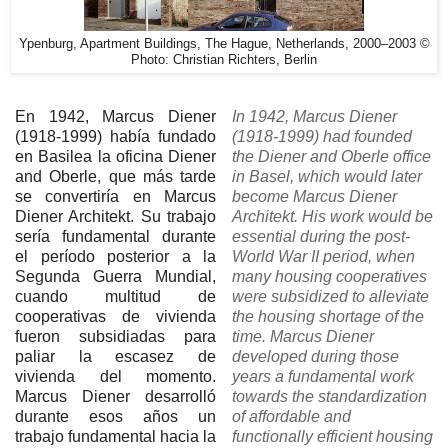
Ypenburg, Apartment Buildings, The Hague, Netherlands, 2000–2003 ©
Photo: Christian Richters, Berlin
En 1942, Marcus Diener
In 1942, Marcus Diener
(1918-1999) había fundado
(1918-1999) had founded
en Basilea la oficina Diener
the Diener and Oberle office
and Oberle, que más tarde
in Basel, which would later
se convertiría en Marcus
become Marcus Diener
Diener Architekt. Su trabajo
Architekt.
His work would be
sería fundamental durante
essential during the post-
el período posterior a la
World War II period, when
Segunda Guerra Mundial,
many housing cooperatives
cuando multitud de
were subsidized to alleviate
cooperativas de vivienda
the housing shortage of the
fueron subsidiadas para
time.
Marcus Diener
paliar la escasez de
developed during those
vivienda del momento.
years a fundamental work
Marcus Diener desarrolló
towards the standardization
durante esos años un
of affordable and
trabajo fundamental hacia la
functionally efficient housing