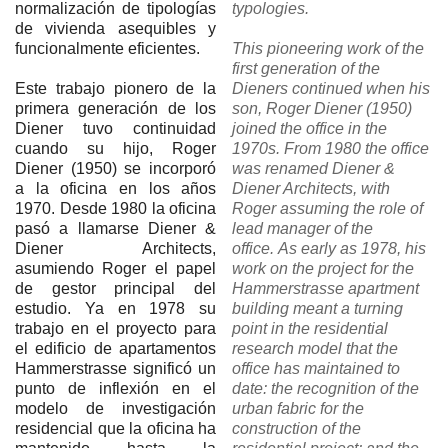
normalización de tipologías
typologies.
de vivienda asequibles y
funcionalmente eficientes.
This pioneering work of the
first generation of the
Este trabajo pionero de la
Dieners continued when his
primera generación de los
son, Roger Diener (1950)
Diener tuvo continuidad
joined the office in the
cuando su hijo, Roger
1970s. From 1980 the office
Diener (1950) se incorporó
was renamed Diener &
a la oficina en los años
Diener Architects, with
1970. Desde 1980 la oficina
Roger assuming the role of
pasó a llamarse Diener &
lead manager
of the
Diener Architects,
office.
As early as 1978, his
asumiendo Roger el papel
work on the project for the
de gestor principal del
Hammerstrasse apartment
estudio. Ya en 1978 su
building meant a turning
trabajo en el proyecto para
point in the residential
el edificio de apartamentos
research model that the
Hammerstrasse significó un
office has maintained to
punto de inflexión en el
date: the recognition of the
modelo de investigación
urban fabric for the
residencial que la oficina ha
construction of the