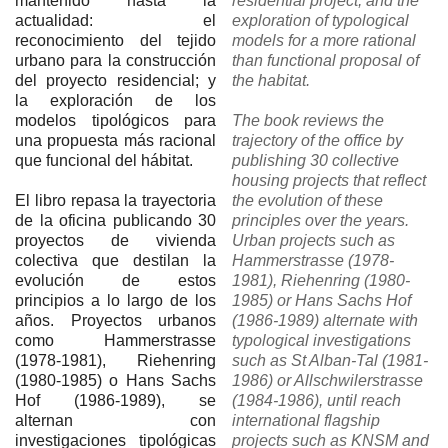
mantenido hasta la
residential project;
and the
actualidad: el
exploration of typological
reconocimiento del tejido
models for a more rational
urbano para la construcción
than functional proposal of
del proyecto residencial; y
the habitat.
la exploración de los
modelos tipológicos para
The book reviews the
una propuesta más racional
trajectory of the office by
que funcional del hábitat.
publishing 30 collective
housing projects that reflect
El libro repasa la trayectoria
the evolution of these
de la oficina publicando 30
principles over the years.
proyectos de vivienda
Urban projects such as
colectiva que destilan la
Hammerstrasse (1978-
evolución de estos
1981), Riehenring (1980-
principios a lo largo de los
1985) or Hans Sachs Hof
años. Proyectos urbanos
(1986-1989) alternate with
como Hammerstrasse
typological investigations
(1978-1981), Riehenring
such as St Alban-Tal (1981-
(1980-1985) o Hans Sachs
1986) or Allschwilerstrasse
Hof (1986-1989), se
(1984-1986), until reach
alternan con
international flagship
investigaciones tipológicas
projects such as KNSM and