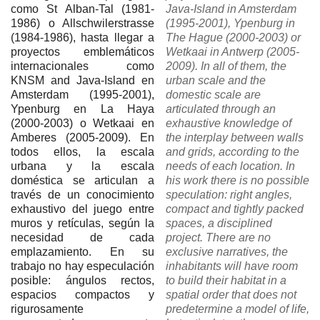
como St Alban-Tal (1981-
Java-Island in Amsterdam
1986) o Allschwilerstrasse
(1995-2001), Ypenburg in
(1984-1986), hasta llegar a
The Hague (2000-2003) or
proyectos emblemáticos
Wetkaai in Antwerp (2005-
internacionales como
2009). In all of them, the
KNSM and Java-Island en
urban scale and the
Amsterdam (1995-2001),
domestic scale are
Ypenburg en La Haya
articulated through an
(2000-2003) o Wetkaai en
exhaustive knowledge of
Amberes (2005-2009). En
the interplay between walls
todos ellos, la escala
and grids, according to the
urbana y la escala
needs of each location. In
doméstica se articulan a
his work there is no possible
través de un conocimiento
speculation: right angles,
exhaustivo del juego entre
compact and tightly packed
muros y retículas, según la
spaces, a disciplined
necesidad de cada
project. There are no
emplazamiento. En su
exclusive narratives, the
trabajo no hay especulación
inhabitants will have room
posible: ángulos rectos,
to build their habitat in a
espacios compactos y
spatial order that does not
rigurosamente
predetermine a model of life,