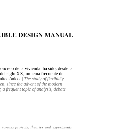
XIBLE DESIGN MANUAL
concreto de la vivienda ha sido, desde la
o
del
siglo XX, un tema frecuente de
uitectónico. |
The study of flexibility
een, since the advent of the modern
a frequent topic of analysis, debate
e various projects, theories and experiments