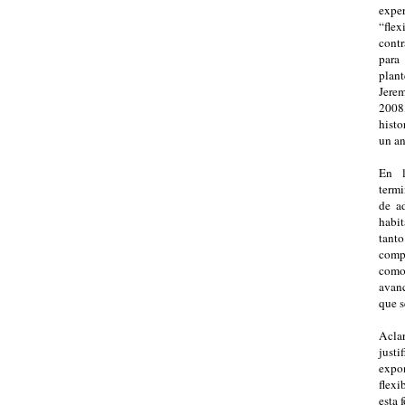
expe
“fle
contr
para
plan
Jerem
2008,
histo
un an
En l
termi
de a
habit
tanto
compa
como
avanc
que s
Acla
just
expo
flexi
esta 