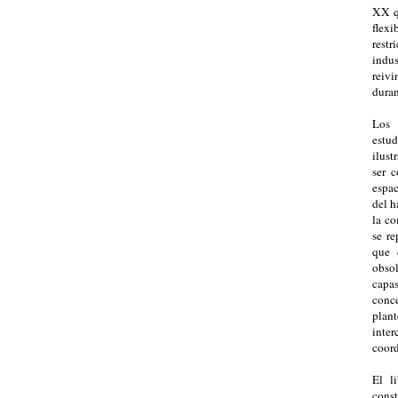
XX qu
flexi
rest
indu
reiv
duran
Los 
estu
ilust
ser c
espac
del h
la co
se re
que 
obso
capas
con
plan
inte
coord
El l
const