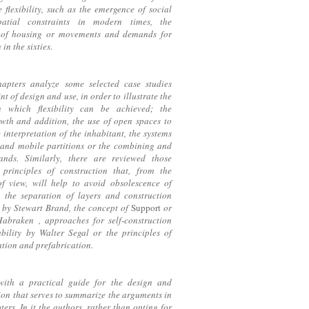
e flexibility, such as the emergence of social
atial constraints in modern times, the
on of housing or movements and demands for
in the sixties.
hapters analyze some selected case studies
t of design and use, in order to illustrate the
 which flexibility can be achieved; the
owth and addition, the use of open spaces to
 interpretation of the inhabitant, the systems
s and mobile partitions or the combining and
lands. Similarly, there are reviewed those
principles of construction that, from the
of view, will help to avoid obsolescence of
 the separation of layers and construction
 by Stewart Brand, the concept of
Support
or
braken , approaches for self-construction
bility by Walter Segal or the principles of
tion and prefabrication.
ith a practical guide for the design and
tion that serves to summarize the arguments in
ters. In it the authors, rather than opting for