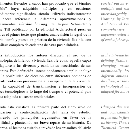
rimentos llevados a cabo, han provocado que el término
carried out have 
xible” haya adquirido múltiples y en ocasiones
multiple and so
adictorios significados, siendo utilizado indistintamente
interchangeably
 hacer referencia a diferentes aproximaciones y
Housing
, by Tat
teamientos.
Flexible housing
, de Tatjana Schneider y
Architectural Pre
y Till publicado por la editorial Architectural press en
comprehensive
 es el primer texto que plantea una revisión integral de la
implementation o
ria, teoría y puesta en práctica de la vivienda flexible, con
of each of these po
álisis completo de cada una de estas posibilidades.
a introducción los autores discuten el uso de la
In the introducti
nología, definiendo vivienda flexible como aquella capaz
defining flexibl
daptarse a las diversas y cambiantes necesidades de sus
changing needs
antes. Esta definición, intencionadamente amplia, incluye
intentionally b
 la posibilidad de elección entre diferentes opciones de
different option
rtimentación previamente a la ocupación de la vivienda,
dwelling, as the
 la capacidad de transformación e incorporación de
technological a
es tecnológicos a lo largo del tiempo o el potencial para
adapted for not re
ea adaptada a usos no residenciales.
rada esta cuestión, la primera parte del libro sirve de
Clarified this iss
ificación y contextualización del tema de estudio,
and contextuali
niendo los principales argumentos en favor de la
arguments in favo
bilidad y planteando un breve repaso de su historia. De
its history. Thus,
forma, el lector es guiado a través de los episodios del siglo
Twentieth Centur