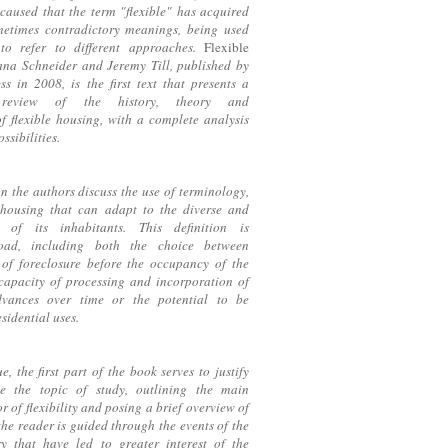
caused that the term "flexible" has acquired
metimes contradictory meanings, being used
 to refer to different approaches.
Flexible
jana Schneider and Jeremy Till, published by
ss in 2008, is the first text that presents a
 review of the history, theory and
f flexible housing, with a complete analysis
ssibilities.
on the authors discuss the use of terminology,
e housing that can adapt to the diverse and
 of its inhabitants. This definition is
road, including both the choice between
s of foreclosure before the occupancy of the
 capacity of processing and incorporation of
dvances over time or the potential to be
sidential uses.
ue, the first part of the book serves to justify
se the topic of study, outlining the main
r of flexibility and posing a brief overview of
 the reader is guided through the events of the
y that have led to greater interest of the