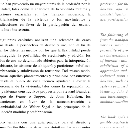
e han provocado un mayor interés de la profesión por la
profession for th
bilidad, tales como la aparición de la vivienda mínima y
housing and sp
ricciones espaciales en los tiempos modernos, la
industrializati
strialización de la vivienda o los movimientos y
user participation 
indicaciones en favor de la participación del usuario
te los años sesenta.
The following c
siguientes capítulos analizan una selección de casos
from the standpoin
dio desde la perspectiva de diseño y uso, con el fin de
various ways in
rar los diferentes medios por los que la flexibilidad puede
possibility of gr
onseguida; la posibilidad de crecimiento y adición, los
the indeterminate
ios de uso no determinado abiertos para la interpretación
of internal wall
abitante, los sistemas de tabiquería y particiones móviles o
subdivision of 
mbinación y subdivisión de territorios. Del mismo modo,
approaches and 
pasan aquellos planteamientos y principios constructivos
technical point 
desde el punto de vista técnico ayudarán a evitar la
housing, such as
lescencia de la vivienda, tales como la separación por
systems proposed
 y sistemas constructivos propuesta por Steward Brand, el
Frame
by John Ha
cepto de
Frame
o
Support
de John Habraken, los
and interchangea
teamientos en favor de la autoconstrucción e
modular coordina
rcambiabilidad de Walter Segal o los principios de la
inación modular y prefabricación.
The book ends w
ibro termina con una guía práctica para el diseño y
flexible construc
rucción flexible que sirve para sintetizar los argumentos
the previous chap