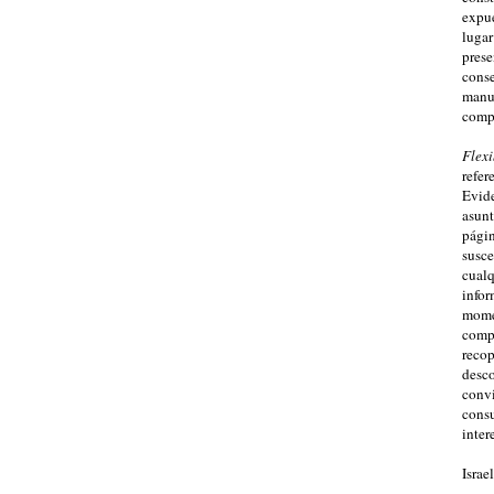
expue
luga
prese
cons
manu
compl
Flex
refer
Evide
asunt
pági
susc
cualq
info
mome
compl
reco
desc
conv
cons
inter
Israe