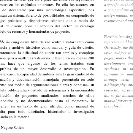
stos en los capítulos anteriores. En ella los autores, en
a specific method
r de decantarse por una metodología específica, nos
a compendium of 
ntan un sistema abierto de posibilidades, un compendio de
design manual see
ejos prácticos y dispositivos técnicos que a modo de
resources and too
al de diseño pone al servicio del lector un catálogo
eto de recursos y herramientas de proyecto.
Flexible housin
ible housing
es un libro de indiscutible valor tanto como
reference and his
encia y archivo histórico como manual y guía de diseño.
Obviously, the di
ntemente, la dificultad de cubrir tan amplio y complejo
issue -subject to
o -sujeto a múltiples y diversas influencias- en apenas 200
pages, makes tha
nas, hace que algunos de los temas tratados sean
development and
eptibles de un mayor desarrollo e investigación. En
synthesis in t
uier caso, la capacidad de síntesis ante la gran cantidad de
information an
rmación y documentación manejada -presentada en todo
through clear
nto por medio de argumentaciones claras y concisas-, su
bibliography an
eta bibliografía y listado de referencias y la encomiable
collection of p
pilación de proyectos analizados -muchos de ellos
not so far docum
onocidos y no documentados hasta el momento- lo
manual for every 
ierten en un texto de gran utilidad como manual de
the subject.
ulta para todo diseñador, historiador o investigador
esado en la materia.
l Nagore Setién