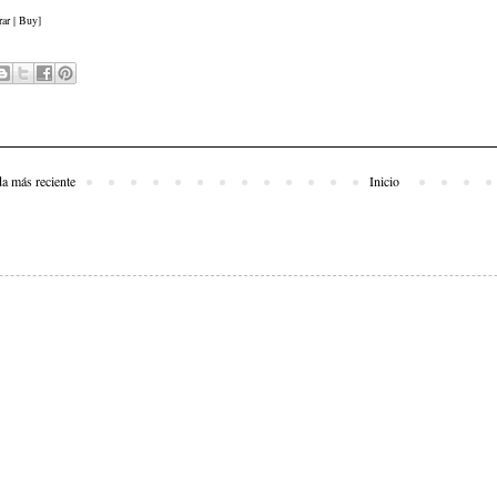
ar | Buy]
da más reciente
Inicio