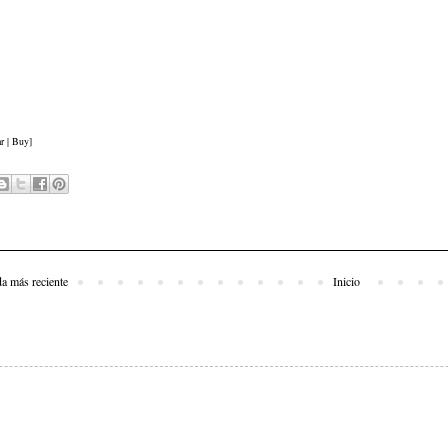
r | Buy]
da más reciente
Inicio