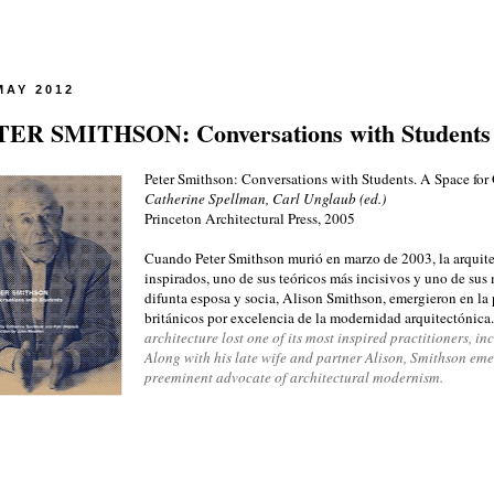
MAY 2012
ER SMITHSON: Conversations with Students
Peter Smithson: Conversations with Students. A Space for
Catherine Spellman, Carl Unglaub (ed.)
Princeton Architectural Press, 2005
Cuando
Peter Smithson
murió en
marzo de 2003,
la arquit
inspirados
, uno de sus teóricos más
incisivos
y uno de sus
difunta esposa
y socia,
Alison
Smithson,
emergieron
en la
británicos
por excelencia
de la modernidad
arquitectónica
architecture lost one of its most inspired practitioners, in
Along with his late wife and partner Alison, Smithson eme
preeminent advocate of architectural modernism.