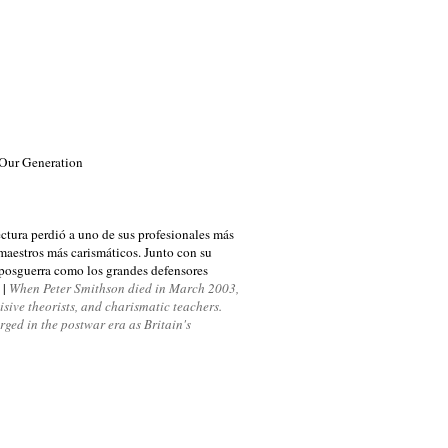
 Our Generation
ectura
perdió a uno de
sus profesionales
más
 maestros más
carismáticos
.
Junto con
su
 posguerra
como los grandes defensores
.
|
When Peter Smithson died in March 2003,
cisive theorists, and charismatic teachers.
rged in the postwar era as Britain's