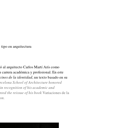
 tipo en arquitectura
 al arquitecto Carlos Martí Arís como
 carrera académica y profesional. En este
cines de la identidad
, un texto basado en su
rcelona School of Architecture
honored
in recognition of his
academic and
ented
the reissue of
his book
Variaciones de la
ion
.