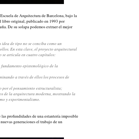
a Escuela de Arquitectura de Barcelona, bajo la
l libro original, publicado en 1993 por
uña. De su solapa podemos extraer el mejor
la idea de tipo no se conciba como un
los. En esta clave, el proyecto arquitectural
o se articula en cuatro capítulos:
mo fundamento epistemológico de la
aminando a través de ellos los procesos de
do por el pensamiento estructuralista;
ros de la arquitectura moderna, mostrando la
ismo y experimentalismo.
e las profundidades de una estantería imposible
s nuevas generaciones el trabajo de un