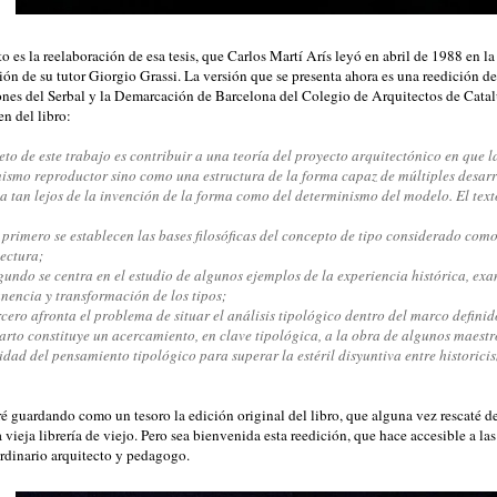
to es la reelaboración de esa tesis, que Carlos Martí Arís leyó en abril de 1988 en l
ión de su tutor Giorgio Grassi. La versión que se presenta ahora es una reedición de
nes del Serbal y la Demarcación de Barcelona del Colegio de Arquitectos de Catal
n del libro:
eto de este trabajo es contribuir a una teoría del proyecto arquitectónico en que 
smo reproductor sino como una estructura de la forma capaz de múltiples desarrol
úa tan lejos de la invención de la forma como del determinismo del modelo. El text
l primero se establecen las bases filosóficas del concepto de tipo considerado co
tectura;
egundo se centra en el estudio de algunos ejemplos de la experiencia histórica, ex
nencia y transformación de los tipos;
ercero afronta el problema de situar el análisis tipológico dentro del marco defini
uarto constituye un acercamiento, en clave tipológica, a la obra de algunos maest
dad del pensamiento tipológico para superar la estéril disyuntiva entre historic
é guardando como un tesoro la edición original del libro, que alguna vez rescaté d
 vieja librería de viejo. Pero sea bienvenida esta reedición, que hace accesible a la
rdinario arquitecto y pedagogo.