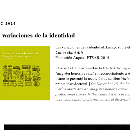
IC 2014
 variaciones de la identidad
Las variaciones de la identidad. Ensayo sobre el
Carlos Martí Arís
Fundación Arquia - ETSAB, 2014
El pasado 18 de noviembre la ETSAB distinguió
"magister honoris causa" en reconocimiento a su
marco se presentó la reedición de su libro
Varia
propia tesis doctoral. |
On
November 18,
the Ba
Carlos
Martí
Aris
as "
magister
honoris
causa"
professional career
.
In
this context
it was pres
identidad
,
based on
his own
doctoral
dissertat