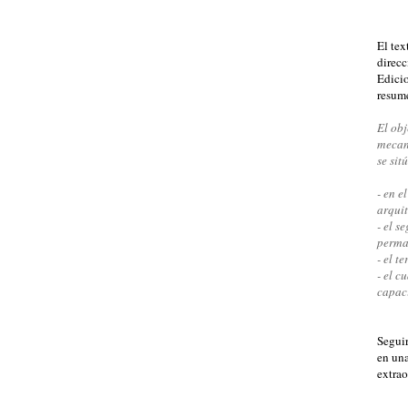
El tex
direcc
Edicio
resume
El obj
mecani
se sit
- en e
arqui
- el s
perma
- el t
- el c
capaci
Seguir
en una
extrao