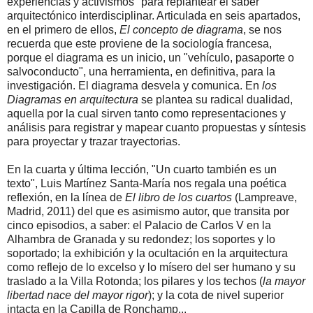
experiencias y activismos" para replantear el saber
arquitectónico interdisciplinar. Articulada en seis apartados,
en el primero de ellos,
El concepto de diagrama
, se nos
recuerda que este proviene de la sociología francesa,
porque el diagrama es un inicio, un "vehículo, pasaporte o
salvoconducto", una herramienta, en definitiva, para la
investigación. El diagrama desvela y comunica. En
los
Diagramas en arquitectura
se plantea su radical dualidad,
aquella por la cual sirven tanto como representaciones y
análisis para registrar y mapear cuanto propuestas y síntesis
para proyectar y trazar trayectorias.
En la cuarta y última lección, "Un cuarto también es un
texto", Luis Martínez Santa-María nos regala una poética
reflexión, en la línea de
El libro de los cuartos
(Lampreave,
Madrid, 2011) del que es asimismo autor, que transita por
cinco episodios, a saber: el Palacio de Carlos V en la
Alhambra de Granada y su redondez; los soportes y lo
soportado; la exhibición y la ocultación en la arquitectura
como reflejo de lo excelso y lo mísero del ser humano y su
traslado a la Villa Rotonda; los pilares y los techos (
la mayor
libertad nace del mayor rigor
); y la cota de nivel superior
intacta en la Capilla de Ronchamp...