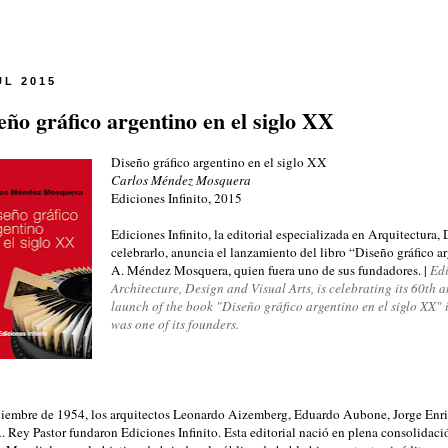
UL 2015
eño gráfico argentino en el siglo XX
Diseño gráfico argentino en el siglo XX
Carlos Méndez Mosquera
Ediciones Infinito, 2015
Ediciones Infinito, la editorial especializada en Arquitectura
celebrarlo, anuncia el lanzamiento del libro “Diseño gráfico 
A. Méndez Mosquera, quien fuera uno de sus fundadores. |
Edi
Architecture, Design and
Visual Arts
,
is celebrating its 60th 
launch
of the book "
Diseño gráfico argentino en el siglo XX
" 
was one of
its founders.
ciembre de 1954, los arquitectos Leonardo Aizemberg, Eduardo Aubone, Jorge En
. Rey Pastor fundaron Ediciones Infinito. Esta editorial nació en plena consolida