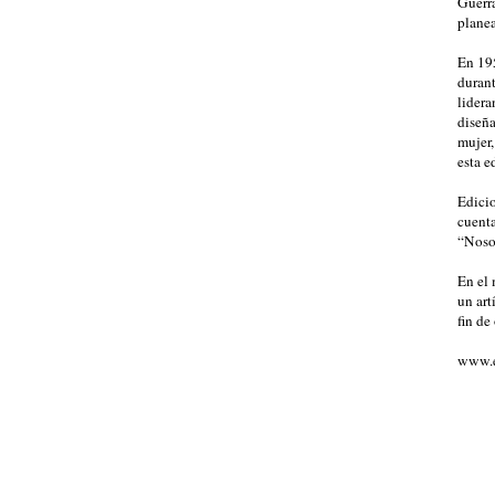
Guerra
planea
En 195
durant
lidera
diseña
mujer,
esta e
Edicio
cuenta
“Nosot
En el 
un art
fin de
www.e