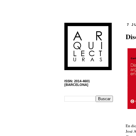
7 J
Dis
ISSN: 2014-4601
[BARCELONA]
En di
José A