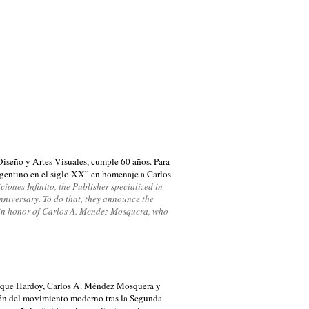
, Diseño y Artes Visuales, cumple 60 años. Para
argentino en el siglo XX” en homenaje a Carlos
ciones Infinito
,
the Publisher specialized in
anniversary
.
To do that,
they
announce the
in honor of
Carlos
A.
Mendez
Mosquera
,
who
rique Hardoy, Carlos A. Méndez Mosquera y
ción del movimiento moderno tras la Segunda