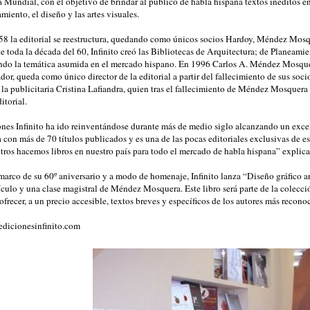
 Mundial, con el objetivo de brindar al público de habla hispana textos inéditos en 
miento, el diseño y las artes visuales.
8 la editorial se reestructura, quedando como únicos socios Hardoy, Méndez Mosque
e toda la década del 60, Infinito creó las Bibliotecas de Arquitectura; de Planeami
ndo la temática asumida en el mercado hispano. En 1996 Carlos A. Méndez Mosquera
dor, queda como único director de la editorial a partir del fallecimiento de sus soc
 la publicitaria Cristina Lafiandra, quien tras el fallecimiento de Méndez Mosquera 
ditorial.
nes Infinito ha ido reinventándose durante más de medio siglo alcanzando un exce
 con más de 70 títulos publicados y es una de las pocas editoriales exclusivas de e
ros hacemos libros en nuestro país para todo el mercado de habla hispana” explica C
marco de su 60º aniversario y a modo de homenaje, Infinito lanza “Diseño gráfico a
ículo y una clase magistral de Méndez Mosquera. Este libro será parte de la colecc
 ofrecer, a un precio accesible, textos breves y específicos de los autores más recono
dicionesinfinito.com