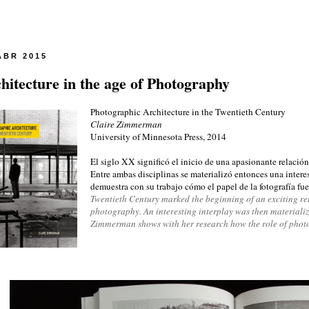
ABR 2015
hitecture in the age of Photography
Photographic Architecture in the Twentieth Century
Claire Zimmerman
University of Minnesota Press, 2014
El siglo XX significó el inicio de una apasionante relación 
Entre ambas disciplinas se materializó entonces una inter
demuestra con su trabajo cómo el papel de la fotografía fu
Twentieth Century marked the beginning of an exciting r
photography. An interesting interplay was then materializ
Zimmerman shows with her research how the role of photo