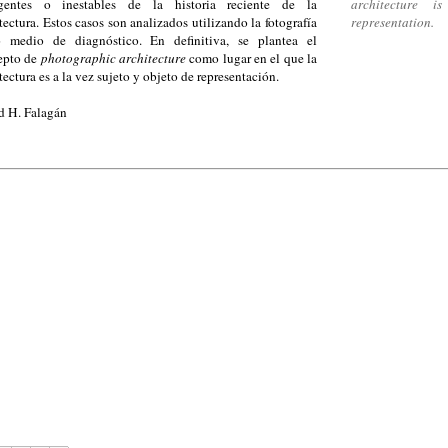
gentes o inestables de la historia reciente de la
architecture i
tectura. Estos casos son analizados utilizando la fotografía
representation.
 medio de diagnóstico. En definitiva, se plantea el
epto de
photographic architecture
como lugar en el que la
tectura es a la vez sujeto y objeto de representación.
d H. Falagán