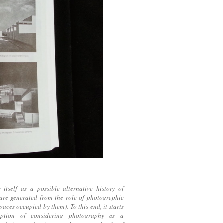
 itself as a possible alternative history of
ure generated from the role of photographic
paces occupied by them). To this end, it starts
ption of considering photography as a