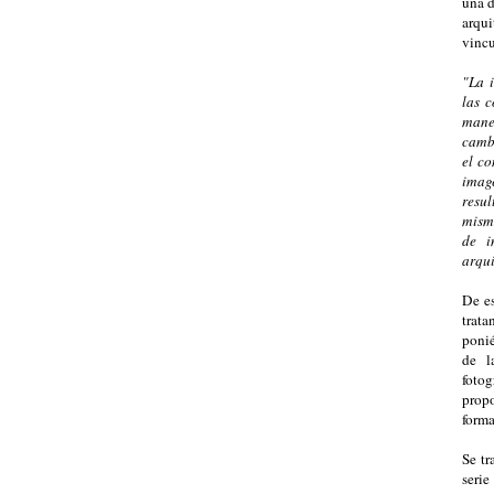
una d
arqu
vincu
"La 
las 
mane
cambi
el co
image
resu
mism
de i
arqui
De es
trata
ponié
de l
fotog
propo
forma
Se tr
seri