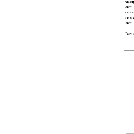
emer
arqui
como
conc
arqui
Davi