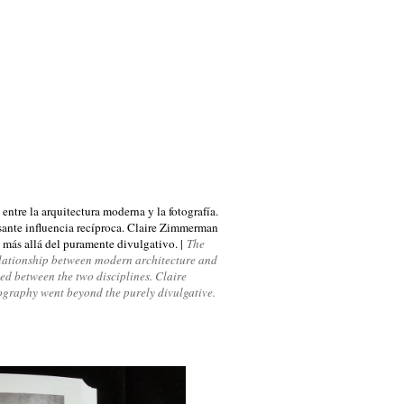
entre la arquitectura moderna y la fotografía.
esante influencia recíproca. Claire Zimmerman
e más allá del puramente divulgativo. |
The
elationship between modern architecture and
ed between the two disciplines. Claire
graphy went beyond the purely divulgative.