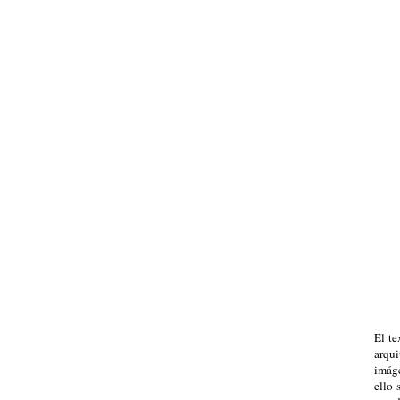
El te
arqu
imáge
ello 