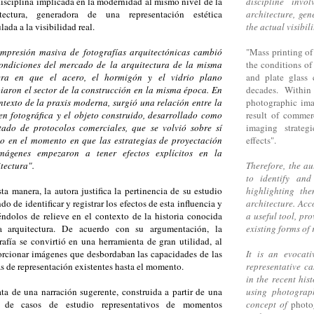
isciplina implicada en la modernidad al mismo nivel de la
discipline inv
itectura, generadora de una representación estética
architecture, gen
lada a la visibilidad real.
the actual visibili
impresión masiva de fotografías arquitectónicas cambió
"Mass printing of
condiciones del mercado de la arquitectura de la misma
the conditions of
ra en que el acero, el hormigón y el vidrio plano
and plate glass
aron el sector de la construcción en la misma época. En
decades. Within
ntexto de la praxis moderna, surgió una relación entre la
photographic ima
n fotográfica y el objeto construido, desarrollado como
result of commerc
ltado de protocolos comerciales, que se volvió sobre sí
imaging strateg
o en el momento en que las estrategias de proyectación
effects".
mágenes empezaron a tener efectos explícitos en la
tectura".
Therefore, the au
to identify and
ta manera, la autora justifica la pertinencia de su estudio
highlighting th
ndo de identificar y registrar los efectos de esta influencia y
architecture. Ac
ndolos de relieve en el contexto de la historia conocida
a useful tool, pr
a arquitectura. De acuerdo con su argumentación, la
existing forms of 
rafía se convirtió en una herramienta de gran utilidad, al
rcionar imágenes que desbordaban las capacidades de las
It is an evocati
s de representación existentes hasta el momento.
representative c
in the recent his
ata de una narración sugerente, construida a partir de una
using photograp
e de casos de estudio representativos de momentos
concept of
photo