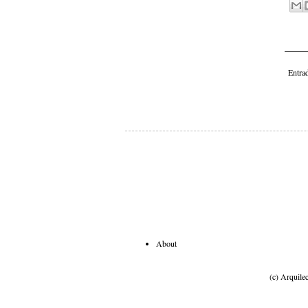
Entra
About
(c) Arquile