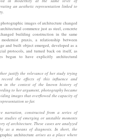
olved in modernity at the same level of
erating an aesthetic representation linked to
ty.
 photographic images of architecture changed
 architectural commerce just as steel, concrete
 changed building construction in the same
 modernist praxis, a relationship between
ge and built object emerged, developed as a
ial protocols, and turned back on itself, as
ies began to have explicitly architectural
thor justify the relevance of her study trying
 record the effects of this influence and
em in the context of the known history of
cording to her argument, photography became
oviding images that overflowed the capacity of
representation so far.
ve narration, constructed from a series of
ase studies of emerging or unstable moments
tory of architecture. These cases are analyzed
hy as a means of diagnosis. In short, the
graphic architecture
arises as a place where