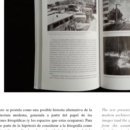
xto se postula como una posible historia alternativa de la
The text presents
itectura moderna, generada a partir del papel de las
modern architect
nes fotográficas (y los espacios que estas ocuparon). Para
images (and the s
se parte de la hipótesis de considerar a la fotografía como
from the assum