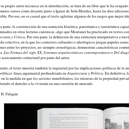
u propio autor reconoce en la introducción, se trata de un libro que le ha ocupado
imeros cursos como docente junto a Ignasi de Solà-Morales, hasta las diez edicione
nible
. Por eso, no es casual que el texto aglutine algunos de los rasgos que mejor id
a parte, la construcción de una narración histórica, panorámica y taxonómica capaz
minados en otras lecturas canónicas -algo que Montaner ha practicado en textos c
ectura y Crítica
. Por otra parte, la definición de una estructura interpretativa a trav
da colectiva, en la que los contextos culturales o ideológicos juegan papeles esencia
ones entre los proyectos, no siempre cronológicas, demuestran características comu
a -
Las Formas del siglo XX
,
Sistemas arquitectónicos contemporáneos
o
Del diagr
e acercamiento estructural por parte del autor.
ente, el texto muestra también la inquietud por las implicaciones políticas de la ar
política) -linea argumental profundizada en
Arquitectura y Política
. En definitiva,
 en la medida en que los sectores inmobiliarios, los intereses de la propiedad priva
tiendo el derecho a la vivienda en una cuestión de mercado.
 H. Falagán