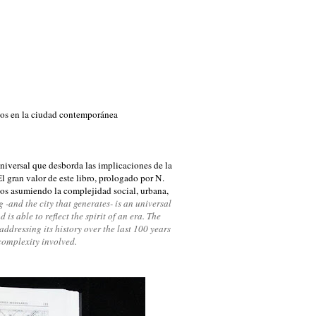
ctos en la ciudad contemporánea
niversal que desborda las implicaciones de la
 El gran valor de este libro, prologado por N.
ños asumiendo la complejidad social, urbana,
ng
-and
the city that
generates-
is an universal
nd
is able to reflect
the spirit
of an era.
The
addressing
its history
over the last 100
years
complexity involved
.