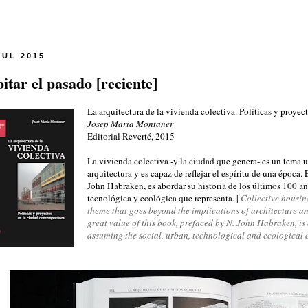
JUL 2015
itar el pasado [reciente]
La arquitectura de la vivienda colectiva. Políticas y proye
Josep Maria Montaner
Editorial Reverté, 2015
La vivienda colectiva -y la ciudad que genera- es un tema u
arquitectura y es capaz de reflejar el espíritu de una época.
John Habraken, es abordar su historia de los últimos 100 a
tecnológica y ecológica que representa. |
Collective housi
theme
that goes beyond
the implications
of architecture a
great value of
this book
,
prefaced by
N.
John
Habraken
,
is
assuming
the
social
,
urban
,
technological and ecological