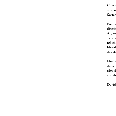
Como s
sus pr
Soste
Por un
discri
Arquit
vivien
relaci
histori
de est
Finalm
de la 
global
convir
David